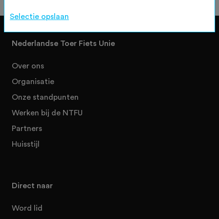
Selectie opslaan
Nederlandse Toer Fiets Unie
Over ons
Organisatie
Onze standpunten
Werken bij de NTFU
Partners
Huisstijl
Direct naar
Word lid