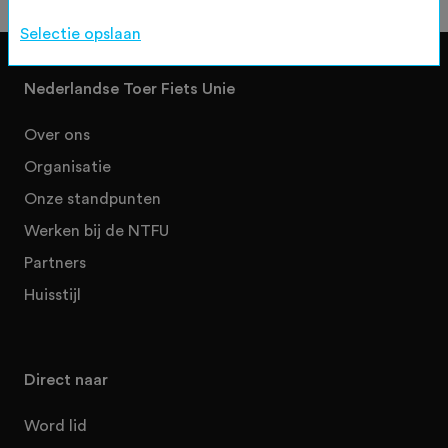
Selectie opslaan
Nederlandse Toer Fiets Unie
Over ons
Organisatie
Onze standpunten
Werken bij de NTFU
Partners
Huisstijl
Direct naar
Word lid