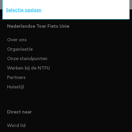
Selectie opslaan
Nederlandse Toer Fiets Unie
Over ons
Organisatie
Onze standpunten
Werken bij de NTFU
Partners
Huisstijl
Direct naar
Word lid