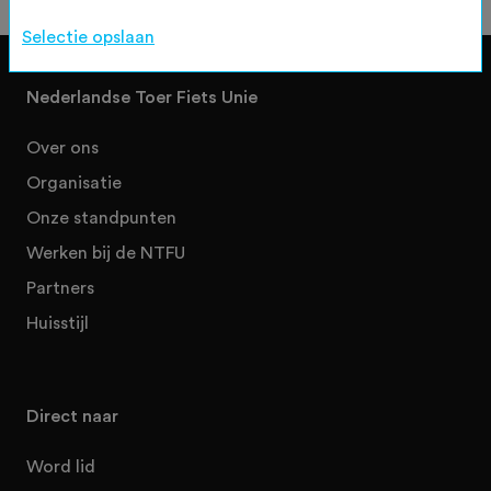
Selectie opslaan
Nederlandse Toer Fiets Unie
Over ons
Organisatie
Onze standpunten
Werken bij de NTFU
Partners
Huisstijl
Direct naar
Word lid