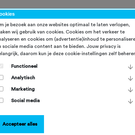
werk
ookies
m je bezoek aan onze websites optimaal te laten verlopen,
aken wij gebruik van cookies. Cookies om het verkeer te
nalyseren en cookies om (advertentie)inhoud te personaliser
n sociale media content aan te bieden. Jouw privacy is
elangrijk, daarom kun je deze cookie-instellingen zelf behere
al meer uit je clubpagin
Functioneel
 Fietssport.nl
Analytisch
sdag 3 juni 2026
Marketing
Social media
Accepteer alles