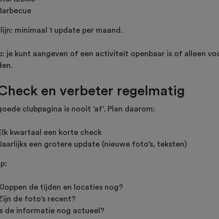
Barbecue
lijn: minimaal 1 update per maand.
p: je kunt aangeven of een activiteit openbaar is of alleen vo
den.
 Check en verbeter regelmatig
oede clubpagina is nooit ‘af’. Plan daarom:
Elk kwartaal een korte check
Jaarlijks een grotere update (nieuwe foto’s, teksten)
p:
Kloppen de tijden en locaties nog?
Zijn de foto’s recent?
Is de informatie nog actueel?