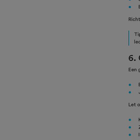
Richt
Ti
le
6.
Een g
Let o