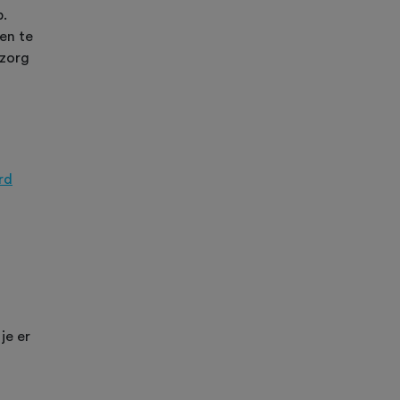
b.
en te
 zorg
rd
je er