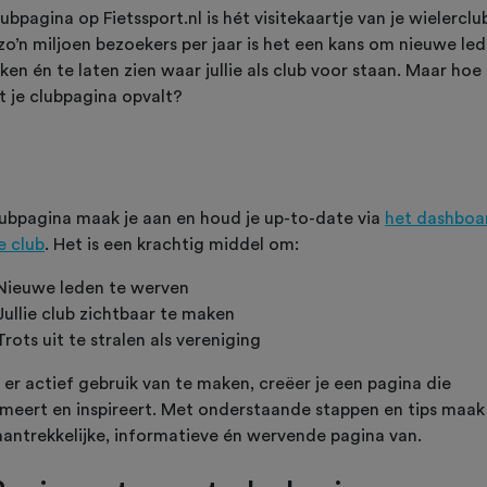
ubpagina op Fietssport.nl is hét visitekaartje van je wielerclu
zo’n miljoen bezoekers per jaar is het een kans om nieuwe led
ken én te laten zien waar jullie als club voor staan. Maar hoe
t je clubpagina opvalt?
lubpagina maak je aan en houd je up-to-date via
het dashboa
e club
. Het is een krachtig middel om:
Nieuwe leden te werven
Jullie club zichtbaar te maken
Trots uit te stralen als vereniging
 er actief gebruik van te maken, creëer je een pagina die
rmeert en inspireert. Met onderstaande stappen en tips maak 
aantrekkelijke, informatieve én wervende pagina van.