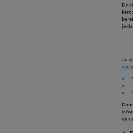
De cl
Met 
berei
je da
Je c
van j
Door
info
een 