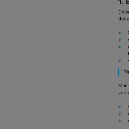
1.
De b
dat 
Ti
Mens
voor