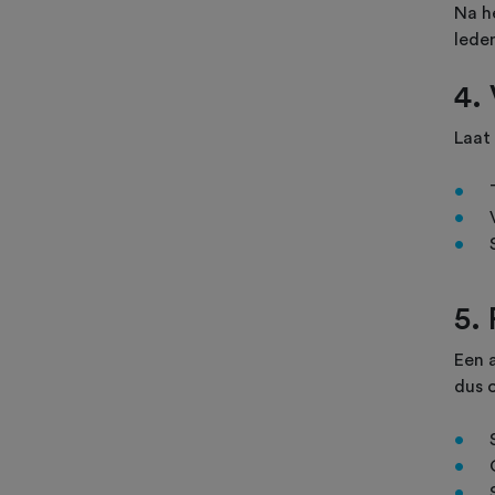
Na h
leden
4.
Laat 
5.
Een a
dus o