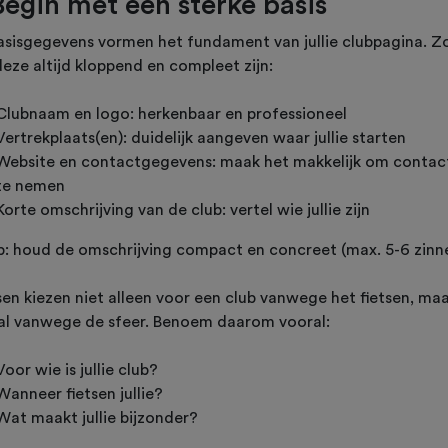
 Begin met een sterke basis
asisgegevens vormen het fundament van jullie clubpagina. Z
deze altijd kloppend en compleet zijn:
Clubnaam en logo: herkenbaar en professioneel
Vertrekplaats(en): duidelijk aangeven waar jullie starten
Website en contactgegevens: maak het makkelijk om contac
te nemen
Korte omschrijving van de club: vertel wie jullie zijn
p: houd de omschrijving compact en concreet (max. 5-6 zinn
en kiezen niet alleen voor een club vanwege het fietsen, ma
al vanwege de sfeer. Benoem daarom vooral:
Voor wie is jullie club?
Wanneer fietsen jullie?
Wat maakt jullie bijzonder?