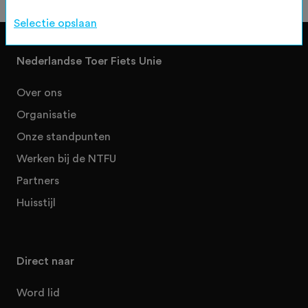
Selectie opslaan
Nederlandse Toer Fiets Unie
Over ons
Organisatie
Onze standpunten
Werken bij de NTFU
Partners
Huisstijl
Direct naar
Word lid