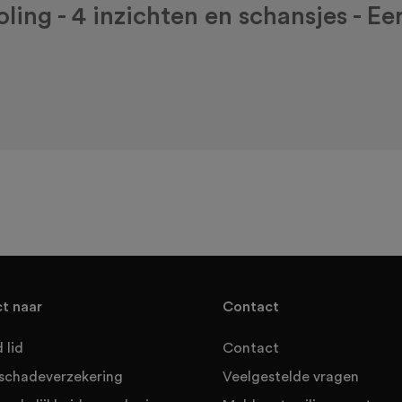
ing - 4 inzichten en schansjes - Eer
ct naar
Contact
 lid
Contact
sschadeverzekering
Veelgestelde vragen