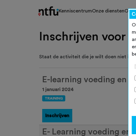
Kenniscentrum
Onze diensten
Ons 
C
O
m
Inschrijven voor a
a
e
b
Staat de activiteit die je wilt doen niet in d
E-learning voeding en s
1 januari 2024
TRAINING
Inschrijven
E- Learning voeding en