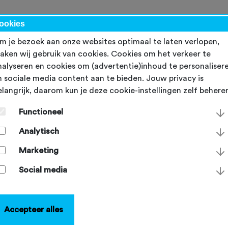
werk
ookies
m je bezoek aan onze websites optimaal te laten verlopen,
aken wij gebruik van cookies. Cookies om het verkeer te
ctiviteiten
nalyseren en cookies om (advertentie)inhoud te personaliser
n sociale media content aan te bieden. Jouw privacy is
elangrijk, daarom kun je deze cookie-instellingen zelf behere
e lijst? Helaas, dan is deze al vol!
Functioneel
port
Analytisch
Marketing
Social media
Accepteer alles
 sport HVA