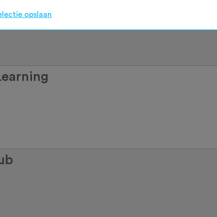
electie opslaan
Learning
ub