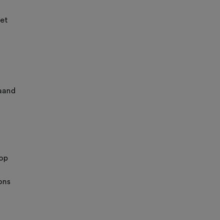
met
taand
 op
ons