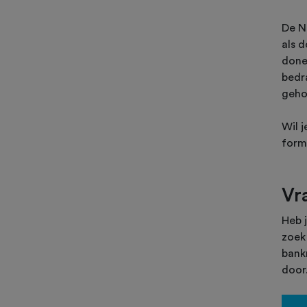
De N
als d
done
bedr
geho
Wil 
formu
Vr
Heb 
zoek 
bank
door