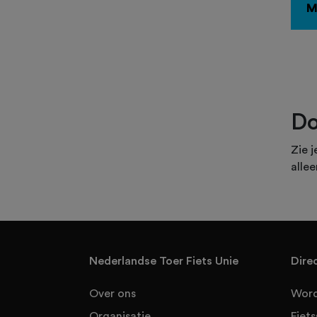
M
Do
Zie j
allee
Nederlandse Toer Fiets Unie
Dire
Over ons
Word
Organisatie
Fiet