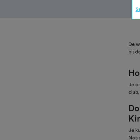
S
De w
bij 
Ho
Je o
club,
Do
Ki
Je k
Nati