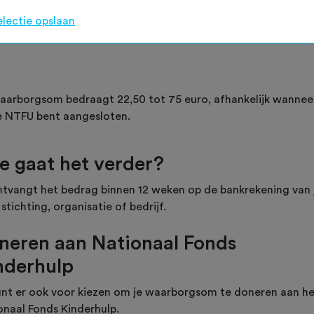
electie opslaan
aarborgsom bedraagt 22,50 tot 75 euro, afhankelijk wanneer
de NTFU bent aangesloten.
e gaat het verder?
ntvangt het bedrag binnen
12 weken
op de bankrekening van 
 stichting, organisatie of bedrijf.
neren aan Nationaal Fonds
nderhulp
unt er ook voor kiezen om je waarborgsom te doneren aan h
onaal Fonds Kinderhulp.