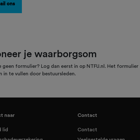
ail ons
neer je waarborgsom
e geen formulier? Log dan eerst in op NTFU.nl. Het formulier 
n in te vullen door bestuursleden.
ct naar
Contact
 lid
Contact
sschadeverzekering
Veelgestelde vragen