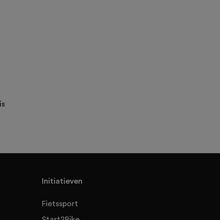
is
Initiatieven
Fietssport
Start2Bike