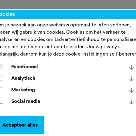
werk
ookies
m je bezoek aan onze websites optimaal te laten verlopen,
aken wij gebruik van cookies. Cookies om het verkeer te
nalyseren en cookies om (advertentie)inhoud te personaliser
n sociale media content aan te bieden. Jouw privacy is
elangrijk, daarom kun je deze cookie-instellingen zelf behere
erugbetaling waarborgs
Functioneel
TFU
Analytisch
TFU gaat de waarborgsom die je als vereniging of organisat
Marketing
 betaald, terugbetalen. Deze waarborgsom heb je bij aanmel
ld, als zekerheid - bijvoorbeeld bij achterstallige betalingen. 
Social media
tijk is dat nooit voorgekomen. Daarom krijg je de waarborg
ons terug.
Accepteer alles