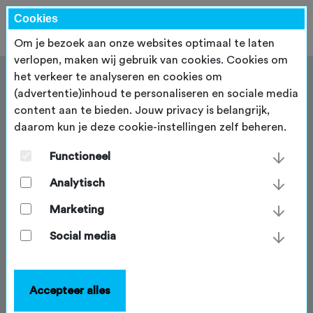
Cookies
Om je bezoek aan onze websites optimaal te laten
verlopen, maken wij gebruik van cookies. Cookies om
het verkeer te analyseren en cookies om
(advertentie)inhoud te personaliseren en sociale media
content aan te bieden. Jouw privacy is belangrijk,
daarom kun je deze cookie-instellingen zelf beheren.
De introducéverzekering
Functioneel
De introducéverzekering geeft je als vereniging de
mogelijkheid om potentiële leden verzekerd mee te
Analytisch
laten fietsen met je vereniging. Meldt zich een
Marketing
potentieel nieuw lid bij jullie vereniging die een keer
wil meefietsen tijdens jullie wekelijkse clubrit? Sluit
Social media
voor hem of haar dan gratis de introducéverzekering
af.
Accepteer alles