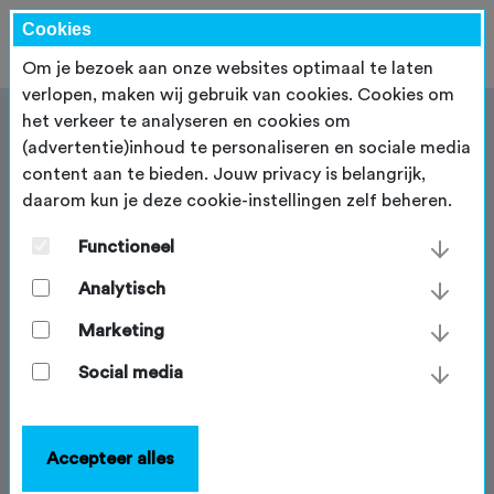
Cookies
Om je bezoek aan onze websites optimaal te laten
verlopen, maken wij gebruik van cookies. Cookies om
het verkeer te analyseren en cookies om
(advertentie)inhoud te personaliseren en sociale media
content aan te bieden. Jouw privacy is belangrijk,
daarom kun je deze cookie-instellingen zelf beheren.
Aan de slag met Scan & Go
Functioneel
Sta je op het punt om te gaan werken met Scan & Go,
of sta je op een toertocht maar kom je ergens niet
Analytisch
helemaal uit. Op deze pagina geven we antwoorden
Marketing
op de meest gestelde vragen en geven we inzicht in
de mogelijkheden van Scan & Go.
Social media
Accepteer alles
Op deze pagina