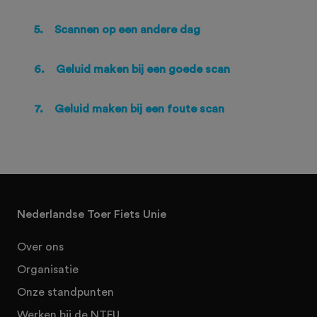
5.
Scannen op een andere dag
6.
Geluid maken bij een goede scan
7.
Geluid maken bij een foute scan
Nederlandse Toer Fiets Unie
Over ons
Organisatie
Onze standpunten
Werken bij de NTFU