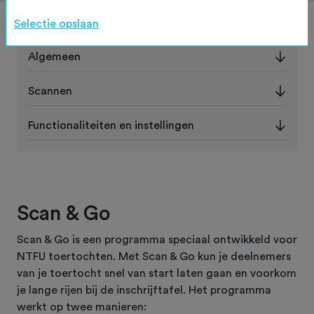
Scan & Go
Selectie opslaan
Algemeen
Scannen
Functionaliteiten en instellingen
Scan & Go
Scan & Go is een programma speciaal ontwikkeld voor
NTFU toertochten. Met Scan & Go kun je deelnemers
van je toertocht snel van start laten gaan en voorkom
je lange rijen bij de inschrijftafel. Het programma
werkt op twee manieren: