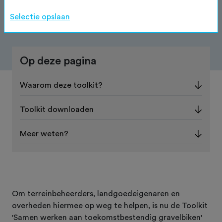
en natuurbeleving.
Selectie opslaan
Op deze pagina
Waarom deze toolkit?
Toolkit downloaden
Meer weten?
Om terreinbeheerders, landgoedeigenaren en
overheden hiermee op weg te helpen, is nu de Toolkit
'Samen werken aan toekomstbestendig gravelbiken'