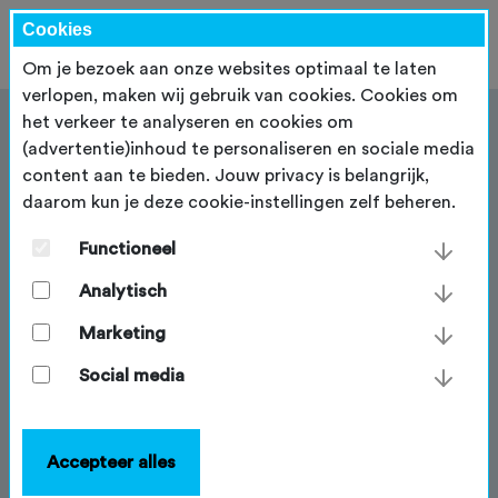
Cookies
Om je bezoek aan onze websites optimaal te laten
verlopen, maken wij gebruik van cookies. Cookies om
het verkeer te analyseren en cookies om
(advertentie)inhoud te personaliseren en sociale media
content aan te bieden. Jouw privacy is belangrijk,
daarom kun je deze cookie-instellingen zelf beheren.
Samen werken aan
toekomstbestendig
Functioneel
gravelbiken
Analytisch
Steeds meer fietsers ontdekken de charme van lange
Marketing
tochten over brede zandwegen, grindpaden en
Social media
autoluwe landwegen. Oftewel: gravelbiken. Deze tak
van sportief fietsen biedt enorme voordelen. Het is
een laagdrempelige vorm van recreatie die met
Accepteer alles
relatief geringe investeringen bijdraagt aan
beleidsdoelen op het gebied van vitaliteit, toerisme