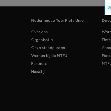
S
Nederlandse Toer Fiets Unie
Dire
Over ons
Word
Organisatie
Fiet
Onze standpunten
Aans
Werken bij de NTFU
Fiets
Partners
NTFU
Huisstijl