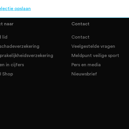
electie opslaan
ct naar
Contact
 lid
Contact
sschadeverzekering
Veelgestelde vragen
prakelijkheidsverzekering
Meldpunt veilige sport
en in cijfers
Pers en media
 Shop
Nieuwsbrief