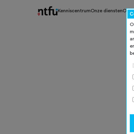
Kenniscentrum
Onze diensten
Ons 
C
O
m
a
e
b