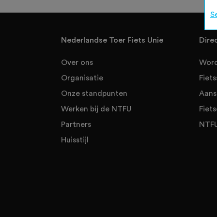
S
Nederlandse Toer Fiets Unie
Dire
Over ons
Word
Organisatie
Fiet
Onze standpunten
Aans
Werken bij de NTFU
Fiets
Partners
NTFU
Huisstijl