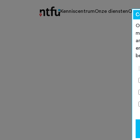
Kenniscentrum
Onze diensten
Ons 
C
O
m
a
e
b