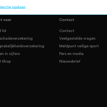
electie opslaan
ct naar
Contact
 lid
Contact
sschadeverzekering
Veelgestelde vragen
prakelijkheidsverzekering
Meldpunt veilige sport
en in cijfers
Pers en media
 Shop
Nieuwsbrief