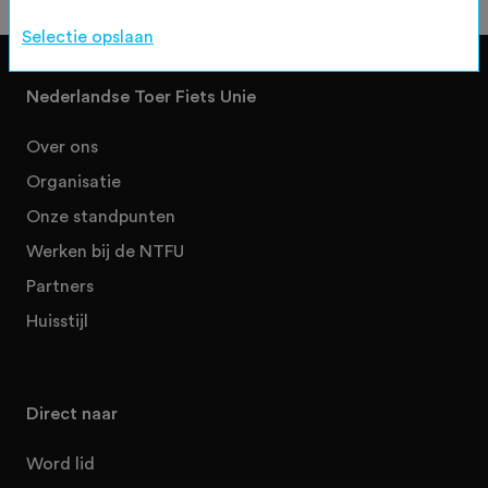
Selectie opslaan
Nederlandse Toer Fiets Unie
Over ons
Organisatie
Onze standpunten
Werken bij de NTFU
Partners
Huisstijl
Direct naar
Word lid