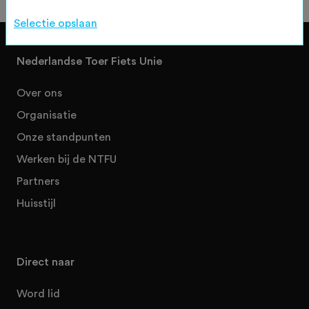
Selectie opslaan
Nederlandse Toer Fiets Unie
Over ons
Organisatie
Onze standpunten
Werken bij de NTFU
Partners
Huisstijl
Direct naar
Word lid