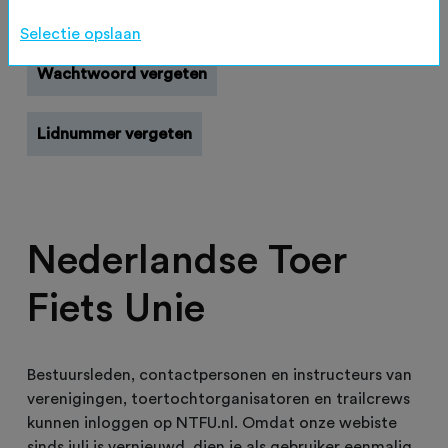
Registreren
Selectie opslaan
Wachtwoord vergeten
Lidnummer vergeten
Nederlandse Toer
Fiets Unie
Bestuursleden, contactpersonen en instructeurs van
verenigingen, toertochtorganisatoren en trailcrews
kunnen inloggen op NTFU.nl. Omdat onze webiste
sinds juli is vernieuwd, dien je als gebruiker eenmalig