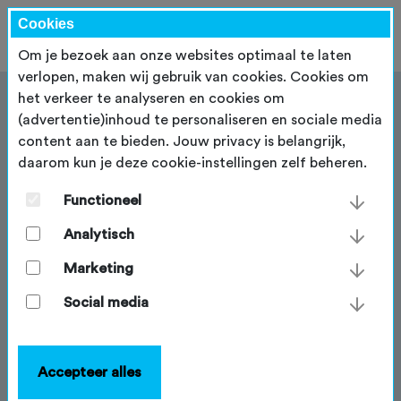
Cookies
Om je bezoek aan onze websites optimaal te laten
verlopen, maken wij gebruik van cookies. Cookies om
het verkeer te analyseren en cookies om
(advertentie)inhoud te personaliseren en sociale media
content aan te bieden. Jouw privacy is belangrijk,
daarom kun je deze cookie-instellingen zelf beheren.
Het lidmaatschap voor
trailcrews
Functioneel
Analytisch
Zonder trailcrews géén mountainbikeroutes. Daarom
ondersteunt de NTFU vrijwilligers die
Marketing
mountainbikeroutes aanleggen, onderhouden en
verbeteren met kennis, advies en producten en
Social media
diensten. Ben je een trailcrew,
mountainbikevereniging of routebureau met een
vrijwilligersgroep, dan ben je van harte welkom bij de
Accepteer alles
NTFU. Je kunt dan rekenen op onze ondersteuning bij