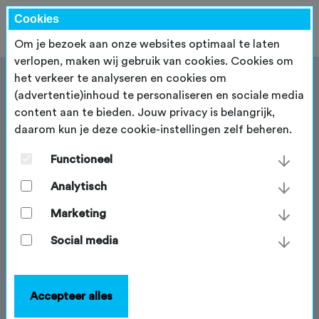
Cookies
Om je bezoek aan onze websites optimaal te laten
verlopen, maken wij gebruik van cookies. Cookies om
het verkeer te analyseren en cookies om
(advertentie)inhoud te personaliseren en sociale media
content aan te bieden. Jouw privacy is belangrijk,
daarom kun je deze cookie-instellingen zelf beheren.
Lidmaatschap
evenementenorganisator
Functioneel
Analytisch
Je organiseert een tocht en wilt deze onder de
aandacht hebben bij wielrenners en/of
Marketing
mountainbikers. Bij ons zit je dan goed! Via de NTFU
kun je jouw tocht onder de aandacht brengen via de
Social media
meest complete toertochtenkalender van Nederland.
Daarmee bereik je 75.000 leden die Fietssport
Magazine 4x per jaar op de deurmat ontvangen, maar
Accepteer alles
ook ruim 1,5 miljoen bezoekers op de online