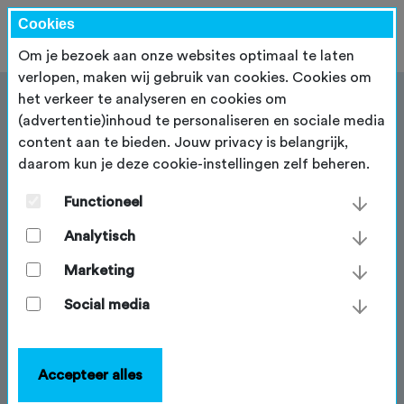
Cookies
Om je bezoek aan onze websites optimaal te laten
verlopen, maken wij gebruik van cookies. Cookies om
het verkeer te analyseren en cookies om
(advertentie)inhoud te personaliseren en sociale media
content aan te bieden. Jouw privacy is belangrijk,
daarom kun je deze cookie-instellingen zelf beheren.
Lidmaatschap
bedrijfsvereniging
Functioneel
Analytisch
Sportieve medewerkers komen met meer energie op
het werk. De productiviteit stijgt en het
Marketing
ziekteverzuim daalt. Willen jullie sportieve
medewerkers stimuleren, dan is het interessant om
Social media
voor medewerkers op racefiets en/of mountainbike
een NTFU-lidmaatschap af te sluiten. Dit kan al vanaf
€ €51,75 per persoon per jaar!
Accepteer alles