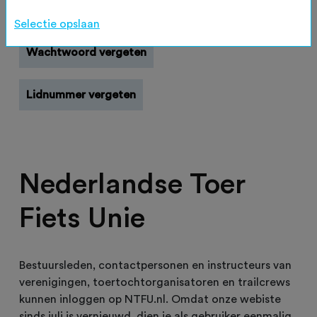
Registreren
Selectie opslaan
Wachtwoord vergeten
Lidnummer vergeten
Nederlandse Toer
Fiets Unie
Bestuursleden, contactpersonen en instructeurs van
verenigingen, toertochtorganisatoren en trailcrews
kunnen inloggen op NTFU.nl. Omdat onze webiste
sinds juli is vernieuwd, dien je als gebruiker eenmalig