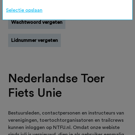
Registreren
Selectie opslaan
Wachtwoord vergeten
Lidnummer vergeten
Nederlandse Toer
Fiets Unie
Bestuursleden, contactpersonen en instructeurs van
verenigingen, toertochtorganisatoren en trailcrews
kunnen inloggen op NTFU.nl. Omdat onze webiste
sinds juli is vernieuwd, dien je als gebruiker eenmalig