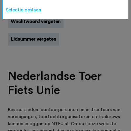
Registreren
Selectie opslaan
Wachtwoord vergeten
Lidnummer vergeten
Nederlandse Toer
Fiets Unie
Bestuursleden, contactpersonen en instructeurs van
verenigingen, toertochtorganisatoren en trailcrews
kunnen inloggen op NTFU.nl. Omdat onze webiste
sinds juli is vernieuwd, dien je als gebruiker eenmalig