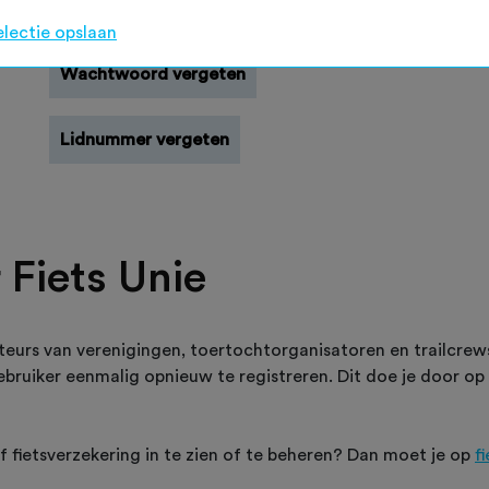
Registreren
electie opslaan
Wachtwoord vergeten
Lidnummer vergeten
 Fiets Unie
teurs van verenigingen, toertochtorganisatoren en trailcre
 gebruiker eenmalig opnieuw te registreren. Dit doe je door op
of fietsverzekering in te zien of te beheren? Dan moet je op
f