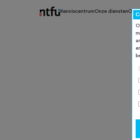
Kenniscentrum
Onze diensten
Ons 
C
O
m
a
e
b