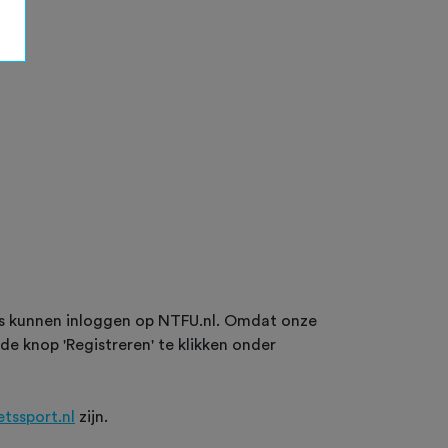
ws kunnen inloggen op NTFU.nl. Omdat onze
 de knop 'Registreren' te klikken onder
ietssport.nl
zijn.