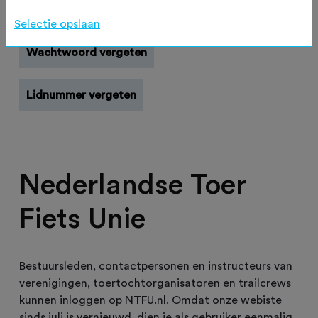
Registreren
Selectie opslaan
Wachtwoord vergeten
Lidnummer vergeten
Nederlandse Toer
Fiets Unie
Bestuursleden, contactpersonen en instructeurs van
verenigingen, toertochtorganisatoren en trailcrews
kunnen inloggen op NTFU.nl. Omdat onze webiste
sinds juli is vernieuwd, dien je als gebruiker eenmalig