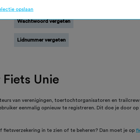
Registreren
electie opslaan
Wachtwoord vergeten
Lidnummer vergeten
 Fiets Unie
teurs van verenigingen, toertochtorganisatoren en trailcre
 gebruiker eenmalig opnieuw te registreren. Dit doe je door op
of fietsverzekering in te zien of te beheren? Dan moet je op
f