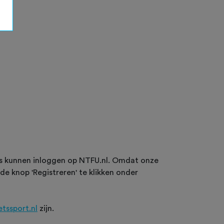
ws kunnen inloggen op NTFU.nl. Omdat onze
 de knop 'Registreren' te klikken onder
ietssport.nl
zijn.