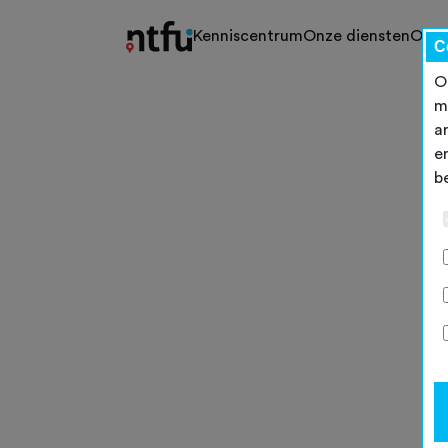
Kenniscentrum
Onze diensten
Ons 
C
O
m
a
e
b