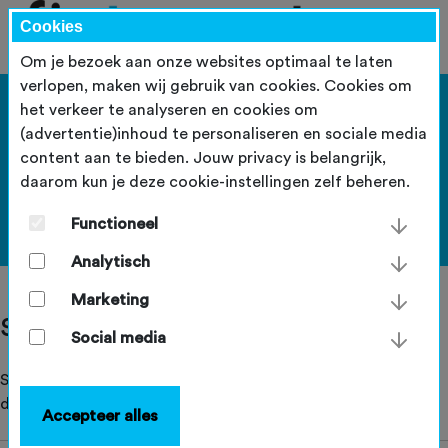
Cookies
Om je bezoek aan onze websites optimaal te laten
verlopen, maken wij gebruik van cookies. Cookies om
het verkeer te analyseren en cookies om
(advertentie)inhoud te personaliseren en sociale media
content aan te bieden. Jouw privacy is belangrijk,
daarom kun je deze cookie-instellingen zelf beheren.
Functioneel
Analytisch
Marketing
Social rides 8 maart
Social media
Staat de activiteit die je wilt doen niet in de lijst? Helaas,
dan is deze al vol!
Accepteer alles